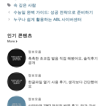
테
태
속 깊은 사람
고
그
수능일 완벽 가이드: 성공 전략으로 준비하기
리
누구나 쉽게 활용하는 ABL 사이버센터
인기 콘텐츠
More
정보모음
촉촉한 초코칩 발음 직접 해봤어요, 솔직후기
공개
정보모음
한글파일 열기 사용 후기, 생각보다 간단했어
요
정보모음
삼양라면 1963 편의점 방문 후기, 맛과 구성