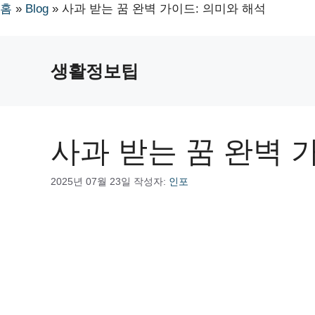
홈
»
Blog
»
사과 받는 꿈 완벽 가이드: 의미와 해석
컨
텐
생활정보팁
츠
로
건
너
사과 받는 꿈 완벽 
뛰
기
2025년 07월 23일
작성자:
인포