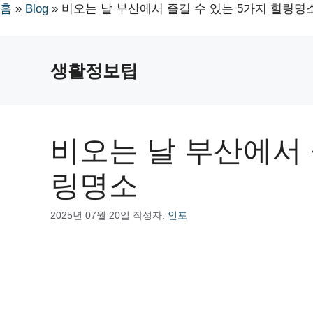
홈
»
Blog
»
비오는 날 부산에서 즐길 수 있는 5가지 힐링명
컨
텐
생활정보팁
츠
로
건
너
비오는 날 부산에서 
뛰
기
링명소
2025년 07월 20일
작성자:
인포