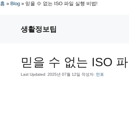
홈
»
Blog
»
믿을 수 없는 ISO 파일 실행 비법!
컨
텐
생활정보팁
츠
로
건
너
믿을 수 없는 ISO 
뛰
기
Last Updated:
2025년 07월 12일
작성자:
인포