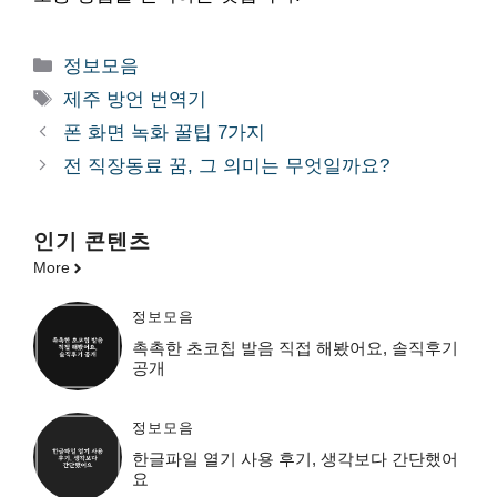
카
정보모음
테
태
제주 방언 번역기
고
그
폰 화면 녹화 꿀팁 7가지
리
전 직장동료 꿈, 그 의미는 무엇일까요?
인기 콘텐츠
More
정보모음
촉촉한 초코칩 발음 직접 해봤어요, 솔직후기
공개
정보모음
한글파일 열기 사용 후기, 생각보다 간단했어
요