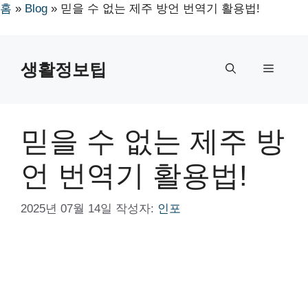
홈
»
Blog
»
믿을 수 없는 제주 방언 번역기 활용법!
컨
텐
생활정보팁
메
츠
로
뉴
건
너
믿을 수 없는 제주 방
뛰
기
언 번역기 활용법!
2025년 07월 14일
작성자:
인포