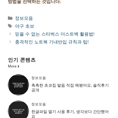
방법을 선택하는 것입니다.
카
정보모음
테
태
야구 초보
고
그
믿을 수 없는 스타벅스 더스트백 활용법!
리
충격적인 노트북 기내반입 규칙과 팁!
인기 콘텐츠
More
정보모음
촉촉한 초코칩 발음 직접 해봤어요, 솔직후기
공개
정보모음
한글파일 열기 사용 후기, 생각보다 간단했어
요