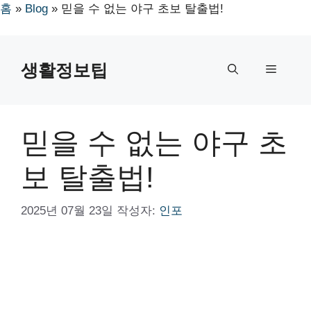
홈
»
Blog
»
믿을 수 없는 야구 초보 탈출법!
컨
텐
생활정보팁
메
츠
로
뉴
건
너
믿을 수 없는 야구 초
뛰
기
보 탈출법!
2025년 07월 23일
작성자:
인포