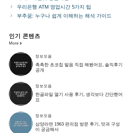
고
그
우리은행 ATM 영업시간 5가지 팁
리
부추꿈: 누구나 쉽게 이해하는 해석 가이드
인기 콘텐츠
More
정보모음
촉촉한 초코칩 발음 직접 해봤어요, 솔직후기
공개
정보모음
한글파일 열기 사용 후기, 생각보다 간단했어
요
정보모음
삼양라면 1963 편의점 방문 후기, 맛과 구성
이 궁금해서