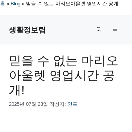
홈
»
Blog
»
믿을 수 없는 마리오아울렛 영업시간 공개!
컨
텐
생활정보팁
메
츠
로
뉴
건
너
믿을 수 없는 마리오
뛰
기
아울렛 영업시간 공
개!
2025년 07월 23일
작성자:
인포