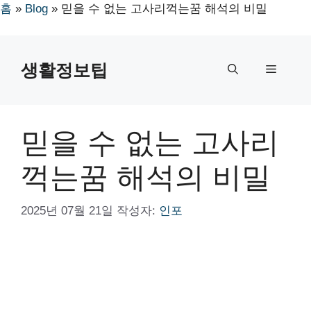
홈
»
Blog
»
믿을 수 없는 고사리꺽는꿈 해석의 비밀
컨
텐
생활정보팁
메
츠
로
뉴
건
너
믿을 수 없는 고사리
뛰
기
꺽는꿈 해석의 비밀
2025년 07월 21일
작성자:
인포