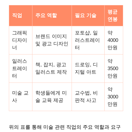
평균
직업
주요 역할
필요 기술
연봉
그래픽
포토샵, 일
약
브랜드 이미지
디자이
러스트레이
4000
및 광고 디자인
너
터
만원
일러스
약
책, 잡지, 광고
드로잉, 디
트레이
3500
일러스트 제작
지털 아트
터
만원
약
미술 교
학생들에게 미
교수법, 비
3000
사
술 교육 제공
판적 사고
만원
위의 표를 통해 미술 관련 직업의 주요 역할과 요구