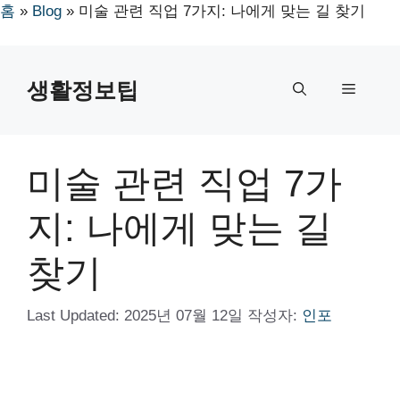
홈
»
Blog
»
미술 관련 직업 7가지: 나에게 맞는 길 찾기
컨
텐
생활정보팁
메
츠
로
뉴
건
너
미술 관련 직업 7가
뛰
기
지: 나에게 맞는 길
찾기
Last Updated:
2025년 07월 12일
작성자:
인포