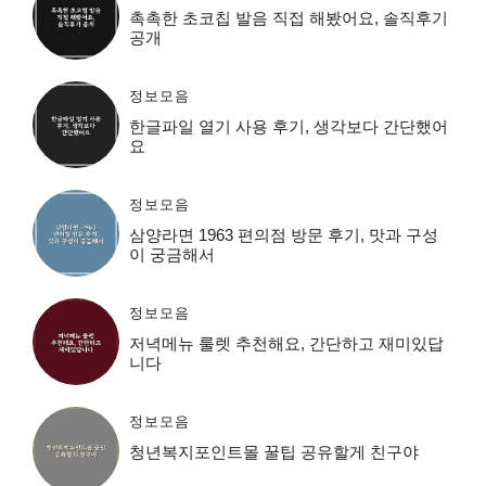
촉촉한 초코칩 발음 직접 해봤어요, 솔직후기
공개
정보모음
한글파일 열기 사용 후기, 생각보다 간단했어
요
정보모음
삼양라면 1963 편의점 방문 후기, 맛과 구성
이 궁금해서
정보모음
저녁메뉴 룰렛 추천해요, 간단하고 재미있답
니다
정보모음
청년복지포인트몰 꿀팁 공유할게 친구야