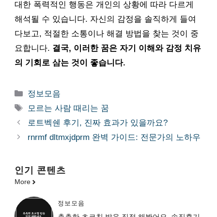
대한 폭력적인 행동은 개인의 상황에 따라 다르게
해석될 수 있습니다. 자신의 감정을 솔직하게 들여
다보고, 적절한 소통이나 해결 방법을 찾는 것이 중
요합니다.
결국, 이러한 꿈은 자기 이해와 감정 치유
의 기회로 삼는 것이 좋습니다.
카
정보모음
테
태
모르는 사람 때리는 꿈
고
그
로트벡쉔 후기, 진짜 효과가 있을까요?
리
rnrmf dltmxjdprm 완벽 가이드: 전문가의 노하우
인기 콘텐츠
More
정보모음
촉촉한 초코칩 발음 직접 해봤어요, 솔직후기