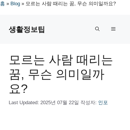
홈
»
Blog
»
모르는 사람 때리는 꿈, 무슨 의미일까요?
컨
텐
생활정보팁
메
츠
로
뉴
건
너
모르는 사람 때리는
뛰
기
꿈, 무슨 의미일까
요?
Last Updated:
2025년 07월 22일
작성자:
인포