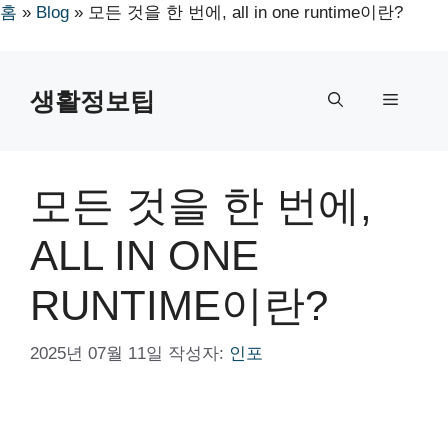
홈
»
Blog
»
모든 것을 한 번에, all in one runtime이란?
컨
텐
생활정보팁
메
츠
로
뉴
건
너
모든 것을 한 번에,
뛰
기
ALL IN ONE
RUNTIME이란?
2025년 07월 11일
작성자:
인포