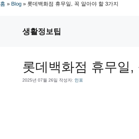
홈
»
Blog
»
롯데백화점 휴무일, 꼭 알아야 할 3가지
컨
텐
생활정보팁
츠
로
건
너
롯데백화점 휴무일, 
뛰
기
2025년 07월 26일
작성자:
인포