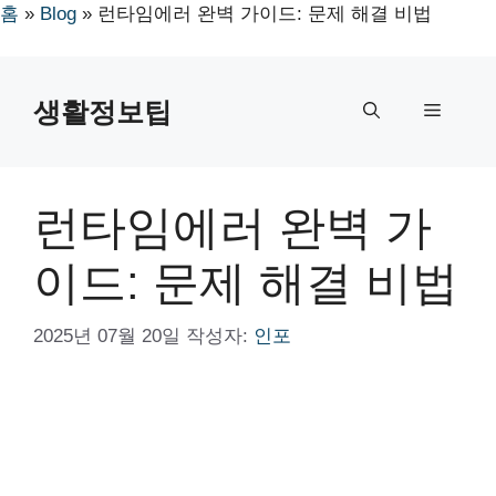
홈
»
Blog
»
런타임에러 완벽 가이드: 문제 해결 비법
컨
텐
생활정보팁
메
츠
로
뉴
건
너
런타임에러 완벽 가
뛰
기
이드: 문제 해결 비법
2025년 07월 20일
작성자:
인포