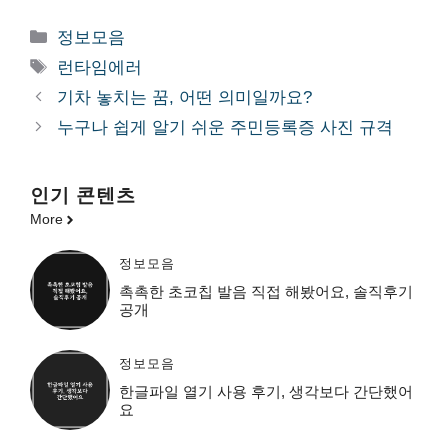
카
정보모음
테
태
런타임에러
고
그
기차 놓치는 꿈, 어떤 의미일까요?
리
누구나 쉽게 알기 쉬운 주민등록증 사진 규격
인기 콘텐츠
More
정보모음
촉촉한 초코칩 발음 직접 해봤어요, 솔직후기
공개
정보모음
한글파일 열기 사용 후기, 생각보다 간단했어
요