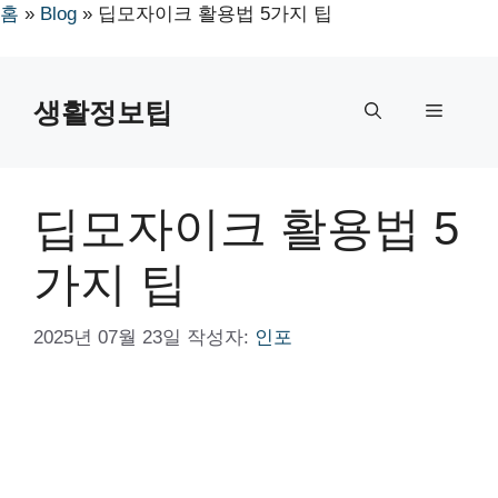
홈
»
Blog
»
딥모자이크 활용법 5가지 팁
컨
텐
생활정보팁
메
츠
로
뉴
건
너
딥모자이크 활용법 5
뛰
기
가지 팁
2025년 07월 23일
작성자:
인포