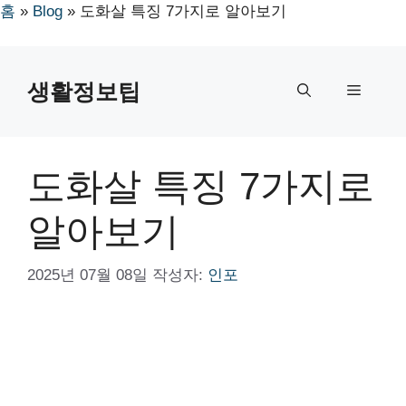
홈
»
Blog
»
도화살 특징 7가지로 알아보기
컨
텐
생활정보팁
메
츠
로
뉴
건
너
도화살 특징 7가지로
뛰
기
알아보기
2025년 07월 08일
작성자:
인포