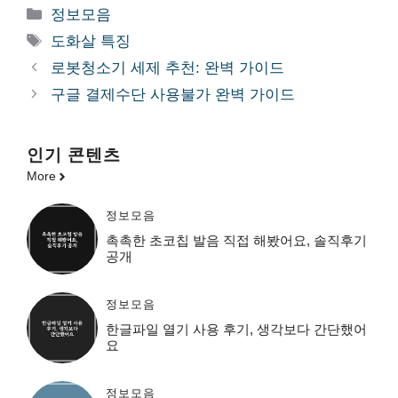
카
정보모음
테
태
도화살 특징
고
그
로봇청소기 세제 추천: 완벽 가이드
리
구글 결제수단 사용불가 완벽 가이드
인기 콘텐츠
More
정보모음
촉촉한 초코칩 발음 직접 해봤어요, 솔직후기
공개
정보모음
한글파일 열기 사용 후기, 생각보다 간단했어
요
정보모음