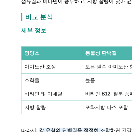
섬유질과 비타민이 풍부하고, 지방 함량이 낮아 균
비교 분석
세부 정보
영양소
동물성 단백질
아미노산 조성
모든 필수 아미노산 
소화율
높음
비타민 및 미네랄
비타민 B12, 철분 풍
지방 함량
포화지방 다소 포함
따라서,
각 유형의 단백질을 적절히 조합
하면 건강