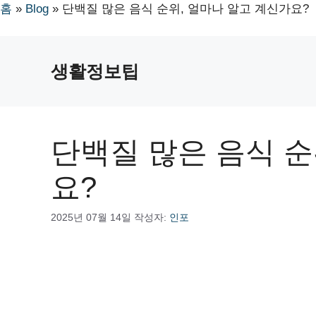
홈
»
Blog
»
단백질 많은 음식 순위, 얼마나 알고 계신가요?
컨
텐
생활정보팁
츠
로
건
너
단백질 많은 음식 순
뛰
기
요?
2025년 07월 14일
작성자:
인포