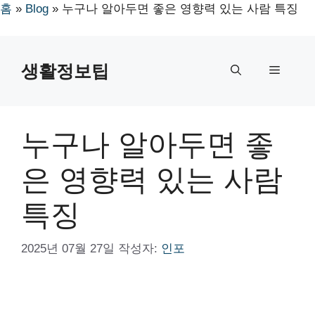
홈
»
Blog
»
누구나 알아두면 좋은 영향력 있는 사람 특징
컨
텐
생활정보팁
메
츠
로
뉴
건
너
누구나 알아두면 좋
뛰
기
은 영향력 있는 사람
특징
2025년 07월 27일
작성자:
인포