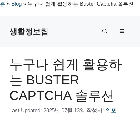
홈
»
Blog
»
누구나 쉽게 활용하는 Buster Captcha 솔루션
컨
텐
생활정보팁
메
츠
로
뉴
건
너
누구나 쉽게 활용하
뛰
기
는 BUSTER
CAPTCHA 솔루션
Last Updated:
2025년 07월 13일
작성자:
인포