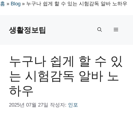
홈
»
Blog
»
누구나 쉽게 할 수 있는 시험감독 알바 노하우
컨
텐
생활정보팁
메
츠
로
뉴
건
너
누구나 쉽게 할 수 있
뛰
기
는 시험감독 알바 노
하우
2025년 07월 27일
작성자:
인포