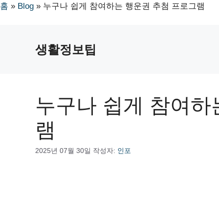
홈
»
Blog
»
누구나 쉽게 참여하는 행운권 추첨 프로그램
컨
텐
생활정보팁
츠
로
건
너
누구나 쉽게 참여하
뛰
기
램
2025년 07월 30일
작성자:
인포