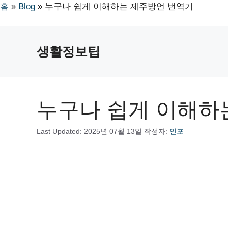
홈
»
Blog
»
누구나 쉽게 이해하는 제주방언 번역기
컨
텐
생활정보팁
츠
로
건
너
누구나 쉽게 이해하
뛰
기
Last Updated:
2025년 07월 13일
작성자:
인포