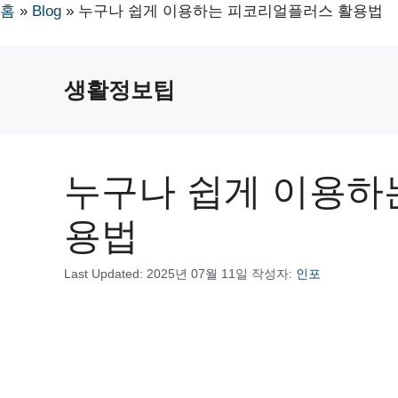
홈
»
Blog
»
누구나 쉽게 이용하는 피코리얼플러스 활용법
컨
텐
생활정보팁
츠
로
건
너
누구나 쉽게 이용하
뛰
기
용법
Last Updated:
2025년 07월 11일
작성자:
인포