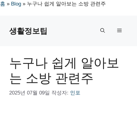
홈
»
Blog
»
누구나 쉽게 알아보는 소방 관련주
컨
텐
생활정보팁
메
츠
로
뉴
건
너
누구나 쉽게 알아보
뛰
기
는 소방 관련주
2025년 07월 09일
작성자:
인포