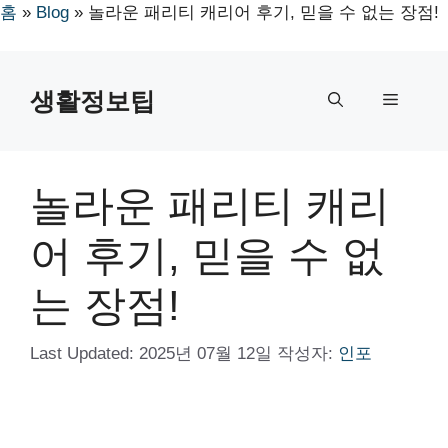
홈
»
Blog
»
놀라운 패리티 캐리어 후기, 믿을 수 없는 장점!
컨
텐
생활정보팁
메
츠
로
뉴
건
너
놀라운 패리티 캐리
뛰
기
어 후기, 믿을 수 없
는 장점!
Last Updated:
2025년 07월 12일
작성자:
인포