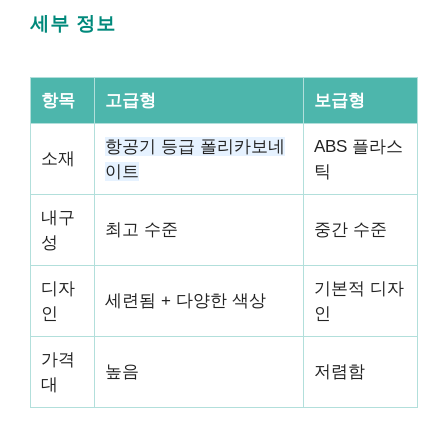
세부 정보
항목
고급형
보급형
항공기 등급 폴리카보네
ABS 플라스
소재
이트
틱
내구
최고 수준
중간 수준
성
디자
기본적 디자
세련됨 + 다양한 색상
인
인
가격
높음
저렴함
대