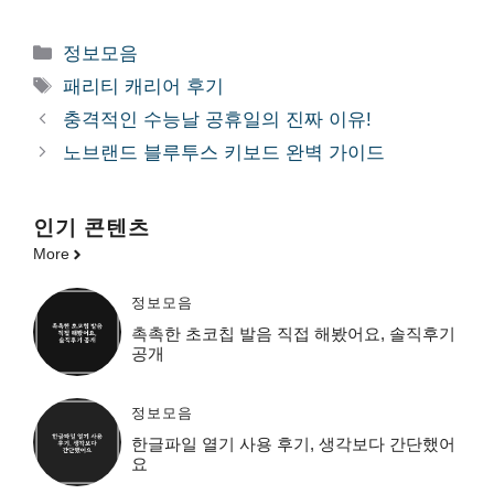
카
정보모음
테
태
패리티 캐리어 후기
고
그
충격적인 수능날 공휴일의 진짜 이유!
리
노브랜드 블루투스 키보드 완벽 가이드
인기 콘텐츠
More
정보모음
촉촉한 초코칩 발음 직접 해봤어요, 솔직후기
공개
정보모음
한글파일 열기 사용 후기, 생각보다 간단했어
요