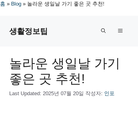
홈
»
Blog
»
놀라운 생일날 가기 좋은 곳 추천!
컨
텐
생활정보팁
메
츠
로
뉴
건
너
놀라운 생일날 가기
뛰
기
좋은 곳 추천!
Last Updated:
2025년 07월 20일
작성자:
인포