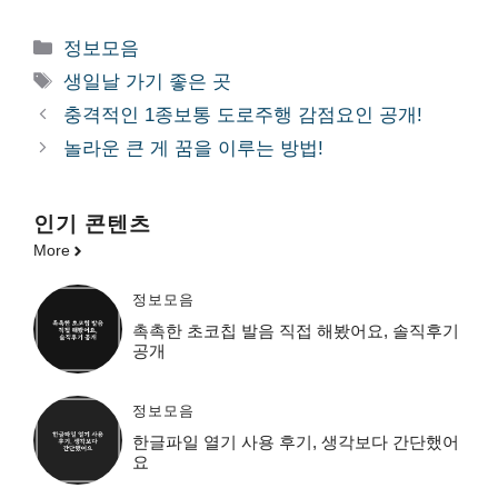
카
정보모음
테
태
생일날 가기 좋은 곳
고
그
충격적인 1종보통 도로주행 감점요인 공개!
리
놀라운 큰 게 꿈을 이루는 방법!
인기 콘텐츠
More
정보모음
촉촉한 초코칩 발음 직접 해봤어요, 솔직후기
공개
정보모음
한글파일 열기 사용 후기, 생각보다 간단했어
요