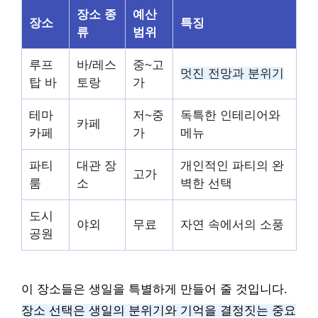
장소 종
예산
장소
특징
류
범위
루프
바/레스
중~고
멋진 전망과 분위기
탑 바
토랑
가
테마
저~중
독특한 인테리어와
카페
카페
가
메뉴
파티
대관 장
개인적인 파티의 완
고가
룸
소
벽한 선택
도시
야외
무료
자연 속에서의 소풍
공원
이 장소들은 생일을 특별하게 만들어 줄 것입니다.
장소 선택은 생일의 분위기와 기억을 결정짓는 중요