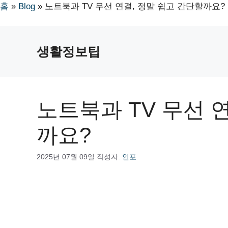
홈
»
Blog
»
노트북과 TV 무선 연결, 정말 쉽고 간단할까요?
컨
텐
생활정보팁
츠
로
건
너
노트북과 TV 무선 
뛰
기
까요?
2025년 07월 09일
작성자:
인포