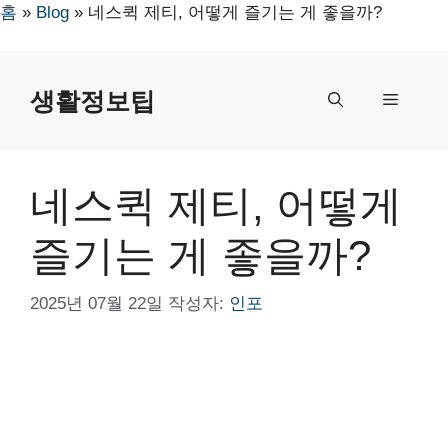
홈
»
Blog
»
네스퀵 제티, 어떻게 즐기는 게 좋을까?
컨
텐
생활정보팁
메
츠
로
뉴
건
너
네스퀵 제티, 어떻게
뛰
기
즐기는 게 좋을까?
2025년 07월 22일
작성자:
인포