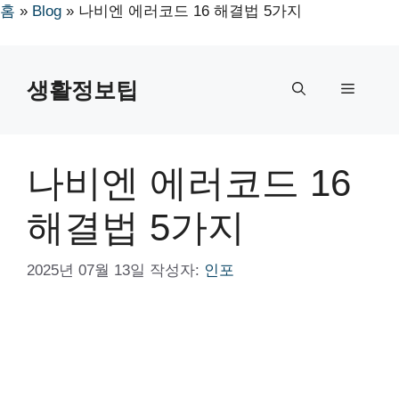
홈
»
Blog
»
나비엔 에러코드 16 해결법 5가지
컨
텐
생활정보팁
메
츠
로
뉴
건
너
나비엔 에러코드 16
뛰
기
해결법 5가지
2025년 07월 13일
작성자:
인포