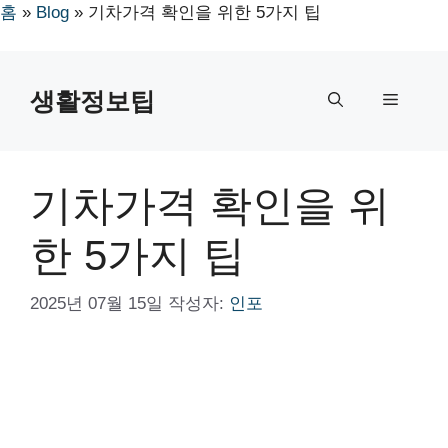
홈
»
Blog
»
기차가격 확인을 위한 5가지 팁
컨
텐
생활정보팁
메
츠
로
뉴
건
너
기차가격 확인을 위
뛰
기
한 5가지 팁
2025년 07월 15일
작성자:
인포