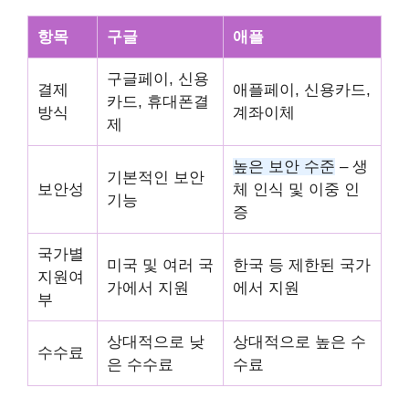
항목
구글
애플
구글페이, 신용
결제
애플페이, 신용카드,
카드, 휴대폰결
방식
계좌이체
제
높은 보안 수준
– 생
기본적인 보안
보안성
체 인식 및 이중 인
기능
증
국가별
미국 및 여러 국
한국 등 제한된 국가
지원여
가에서 지원
에서 지원
부
상대적으로 낮
상대적으로 높은 수
수수료
은 수수료
수료