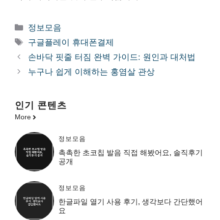
카
정보모음
테
태
구글플레이 휴대폰결제
고
그
손바닥 핏줄 터짐 완벽 가이드: 원인과 대처법
리
누구나 쉽게 이해하는 홍염살 관상
인기 콘텐츠
More
정보모음
촉촉한 초코칩 발음 직접 해봤어요, 솔직후기
공개
정보모음
한글파일 열기 사용 후기, 생각보다 간단했어
요