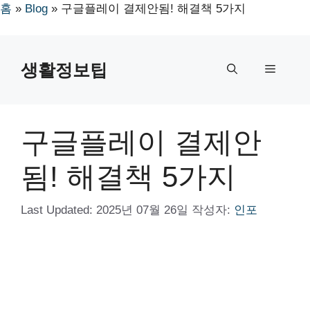
홈
»
Blog
»
구글플레이 결제안됨! 해결책 5가지
컨
텐
생활정보팁
메
츠
로
뉴
건
너
구글플레이 결제안
뛰
기
됨! 해결책 5가지
Last Updated:
2025년 07월 26일
작성자:
인포