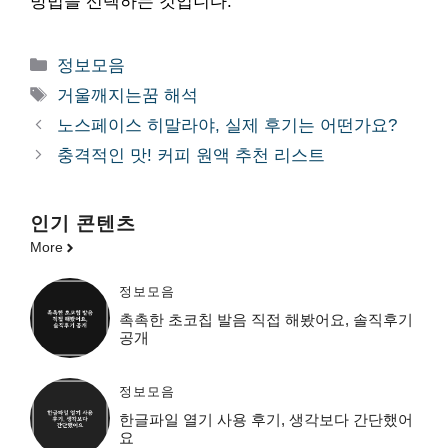
방법을 선택하는 것입니다.
카
정보모음
테
태
거울깨지는꿈 해석
고
그
노스페이스 히말라야, 실제 후기는 어떤가요?
리
충격적인 맛! 커피 원액 추천 리스트
인기 콘텐츠
More
정보모음
촉촉한 초코칩 발음 직접 해봤어요, 솔직후기
공개
정보모음
한글파일 열기 사용 후기, 생각보다 간단했어
요