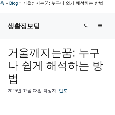
홈
»
Blog
»
거울깨지는꿈: 누구나 쉽게 해석하는 방법
컨
텐
생활정보팁
메
츠
로
뉴
건
너
거울깨지는꿈: 누구
뛰
기
나 쉽게 해석하는 방
법
2025년 07월 08일
작성자:
인포