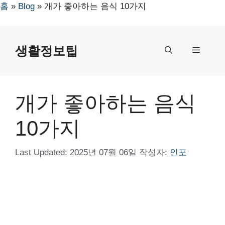
홈
»
Blog
»
개가 좋아하는 음식 10가지
컨
텐
생활정보팁
메
츠
로
뉴
건
너
개가 좋아하는 음식
뛰
기
10가지
Last Updated:
2025년 07월 06일
작성자:
인포