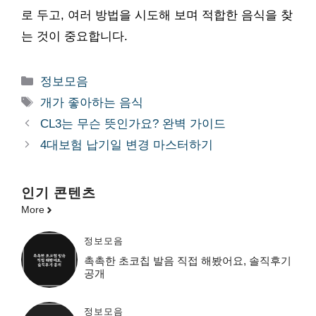
로 두고, 여러 방법을 시도해 보며 적합한 음식을 찾
는 것이 중요합니다.
카
정보모음
테
태
개가 좋아하는 음식
고
그
CL3는 무슨 뜻인가요? 완벽 가이드
리
4대보험 납기일 변경 마스터하기
인기 콘텐츠
More
정보모음
촉촉한 초코칩 발음 직접 해봤어요, 솔직후기
공개
정보모음