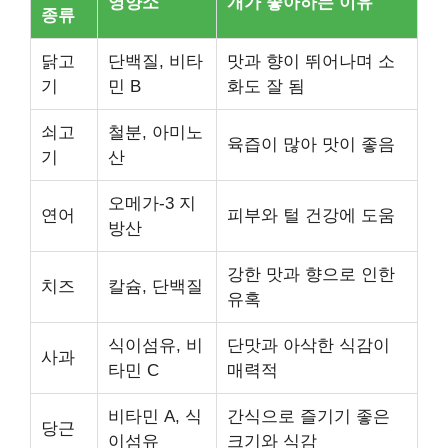
영양소
개가 좋아하는 이유
종류
닭고
단백질, 비타
맛과 향이 뛰어나며 소
기
민 B
화도 잘 됨
쇠고
철분, 아미노
육즙이 많아 맛이 좋음
기
산
오메가-3 지
연어
피부와 털 건강에 도움
방산
강한 맛과 향으로 인한
치즈
칼슘, 단백질
유혹
식이섬유, 비
단맛과 아삭한 식감이
사과
타민 C
매력적
비타민 A, 식
간식으로 즐기기 좋은
당근
이섬유
크기와 식감